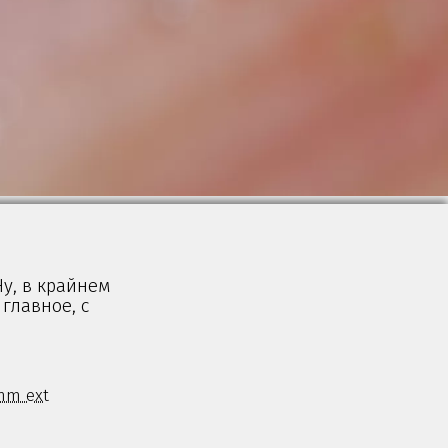
Ну, в крайнем
 главное, с
mm ext