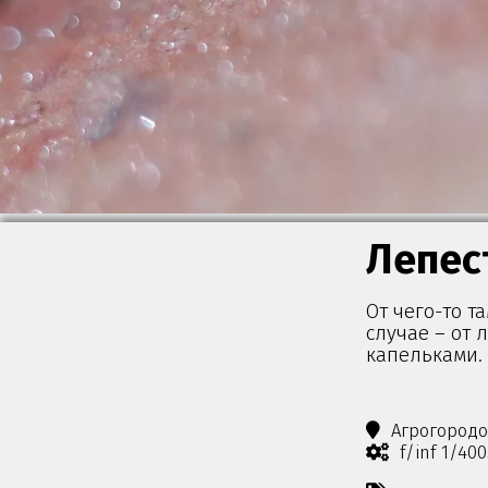
Лепес
От чего-то т
случае – от 
капельками.
Агрогород
f/inf 1/40