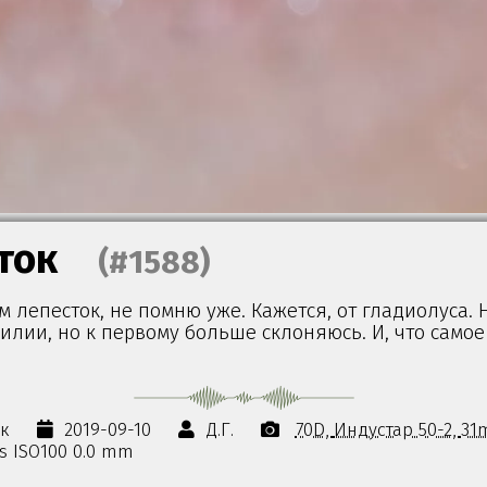
ток
(#1588)
ам лепесток, не помню уже. Кажется, от гладиолуса. 
лилии, но к первому больше склоняюсь. И, что самое
ок
2019-09-10
Д.Г.
70D
Индустар 50-2
31
0s ISO100 0.0 mm