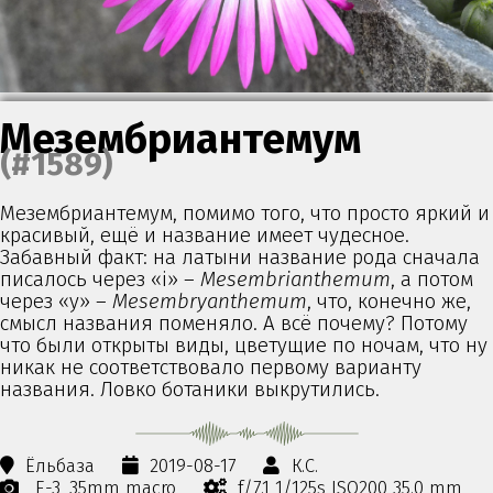
Мезембриантемум
(#1589)
Мезембриантемум, помимо того, что просто яркий и
красивый, ещё и название имеет чудесное.
Забавный факт: на латыни название рода сначала
писалось через «i» –
Mesembrianthemum
, а потом
через «y» –
Mesembryanthemum
, что, конечно же,
смысл названия поменяло. А всё почему? Потому
что были открыты виды, цветущие по ночам, что ну
никак не соответствовало первому варианту
названия. Ловко ботаники выкрутились.
Ёльбаза
2019-08-17
К.С.
E-3
35mm macro
f/7.1 1/125s ISO200 35.0 mm