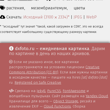
растения,
мезембриантемум,
цветы
Скачать:
Исходный (3100 ⨉ 2334)*
|
JPEG
|
WebP
* "исходный" тут значит "такой, какой загружен в CDN", это не всегда
соответствует наибольшему существующему размеру картинки.
dxfoto.ru – ежедневная картинка
. Дарим
по картинке в день из наших архивов.
Если не указано иное, все картинки
распространяются на условиях лицензии
Creative
Commons Attribution (CC-BY)
. Если вам нужны картинки
в исходном качестве — пишите на
hires [at] dxfoto [dot]
ru
.
Registered on Safe Creative
Сделано на
Jekyll
,
PureCSS
,
FontAwesome
и
волшебных пузырьках. Сайт размещён на
Yandex Cloud
.
Хранилище для всего —
Object Storage
, ресайз и
извлечение EXIF —
Cloud Functions
. Сборка