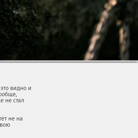
 это видно и
Вообще,
е не стал
тёт не на
свою