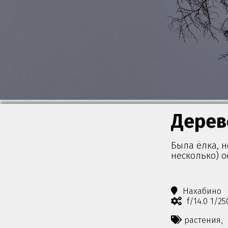
Дерев
Была ёлка, н
несколько) о
Нахабино
f/14.0 1/2
растения,