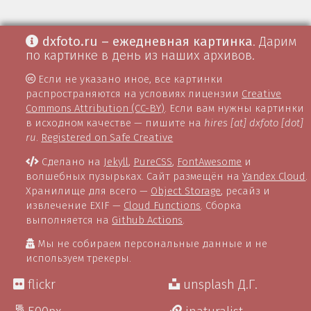
dxfoto.ru – ежедневная картинка
. Дарим
по картинке в день из наших архивов.
Если не указано иное, все картинки
распространяются на условиях лицензии
Creative
Commons Attribution (CC-BY)
. Если вам нужны картинки
в исходном качестве — пишите на
hires [at] dxfoto [dot]
ru
.
Registered on Safe Creative
Сделано на
Jekyll
,
PureCSS
,
FontAwesome
и
волшебных пузырьках. Сайт размещён на
Yandex Cloud
.
Хранилище для всего —
Object Storage
, ресайз и
извлечение EXIF —
Cloud Functions
. Сборка
выполняется на
Github Actions
.
Мы не собираем персональные данные и не
используем трекеры.
flickr
unsplash Д.Г.