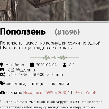
Поползень
(#1696)
Поползень таскает из кормушки семки по одной.
Шустрая птица, трудно её фоткать.
Нахабино
2020-04-04
Д.Г.
70D
55-250mm
f/10.0 1/250s ISO400 250.0 mm
животные,
птицы,
поползни
Скачать:
Исходный (3999 ⨉ 2670)*
|
JPEG
|
WebP
* "исходный" тут значит "такой, какой загружен в CDN", это не всегда
соответствует наибольшему существующему размеру картинки.