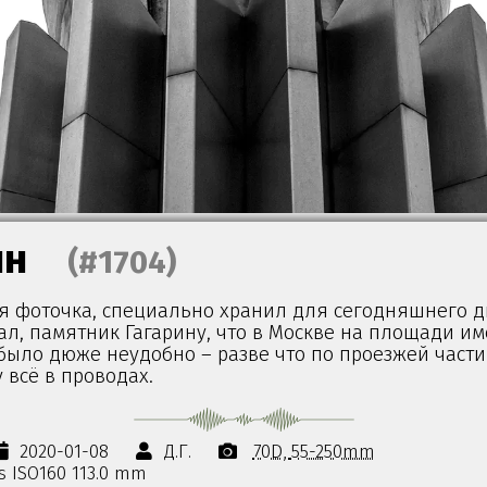
ин
(#1704)
 фоточка, специально хранил для сегодняшнего дн
ал, памятник Гагарину, что в Москве на площади им
было дюже неудобно – разве что по проезжей части 
у всё в проводах.
2020-01-08
Д.Г.
70D
55-250mm
0s ISO160 113.0 mm