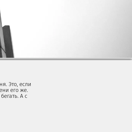
я. Это, если
ени его же.
бегать. А с