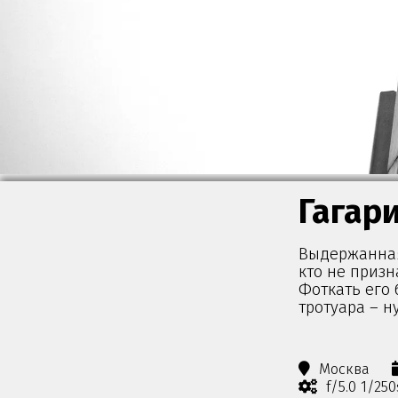
Гагар
Выдержанная
кто не призн
Фоткать его 
тротуара – н
Москва
f/5.0 1/25