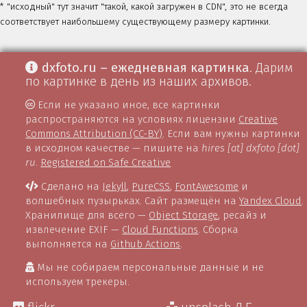
* "исходный" тут значит "такой, какой загружен в CDN", это не всегда
соответствует наибольшему существующему размеру картинки.
dxfoto.ru – ежедневная картинка
. Дарим
по картинке в день из наших архивов.
Если не указано иное, все картинки
распространяются на условиях лицензии
Creative
Commons Attribution (CC-BY)
. Если вам нужны картинки
в исходном качестве — пишите на
hires [at] dxfoto [dot]
ru
.
Registered on Safe Creative
Сделано на
Jekyll
,
PureCSS
,
FontAwesome
и
волшебных пузырьках. Сайт размещён на
Yandex Cloud
.
Хранилище для всего —
Object Storage
, ресайз и
извлечение EXIF —
Cloud Functions
. Сборка
выполняется на
Github Actions
.
Мы не собираем персональные данные и не
используем трекеры.