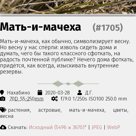
Мать-и-мачеха
(#1705)
Мать-и-мачеха, как обычно, символизирует весну.
Но весну у нас спёрли: изволь сидеть дома и
думать, чего бы такого классного сфоткать, на
радость почтенной публике? Нечего дома фоткать,
придётся, как всегда, изыскивать внутренние
резервы.
Нахабино
2020-03-28
Д.Г.
70D
55-250mm
f/9.0 1/250s ISO100 250.0 mm
растения,
астровые,
мать-и-мачеха,
цветы,
весна
Скачать:
Исходный (5496 ⨉ 3670)*
|
JPEG
|
WebP