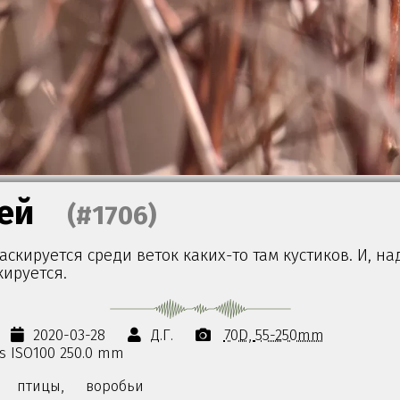
ей
(#1706)
скируется среди веток каких-то там кустиков. И, на
кируется.
2020-03-28
Д.Г.
70D
55-250mm
0s ISO100 250.0 mm
птицы,
воробьи