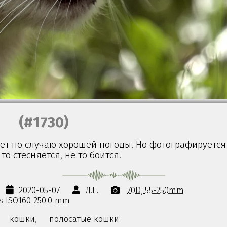
(#1730)
яет по случаю хорошей погоды. Но фотографируется
то стесняется, не то боится.
2020-05-07
Д.Г.
70D
55-250mm
0s ISO160 250.0 mm
кошки,
полосатые кошки