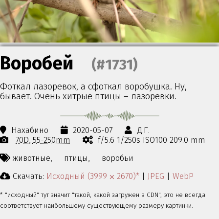
Воробей
(#1731)
Фоткал лазоревок, а сфоткал воробушка. Ну,
бывает. Очень хитрые птицы – лазоревки.
Нахабино
2020-05-07
Д.Г.
70D
55-250mm
f/5.6 1/250s ISO100 209.0 mm
животные,
птицы,
воробьи
Скачать:
Исходный (3999 ⨉ 2670)*
|
JPEG
|
WebP
* "исходный" тут значит "такой, какой загружен в CDN", это не всегда
соответствует наибольшему существующему размеру картинки.