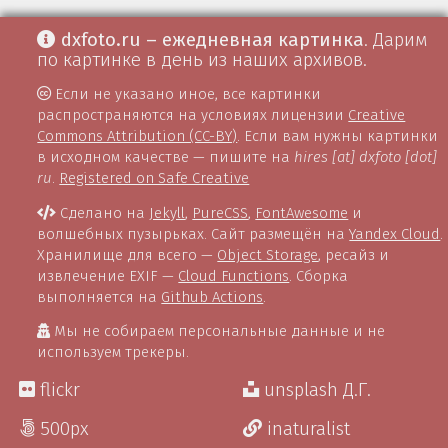
dxfoto.ru – ежедневная картинка
. Дарим
по картинке в день из наших архивов.
Если не указано иное, все картинки
распространяются на условиях лицензии
Creative
Commons Attribution (CC-BY)
. Если вам нужны картинки
в исходном качестве — пишите на
hires [at] dxfoto [dot]
ru
.
Registered on Safe Creative
Сделано на
Jekyll
,
PureCSS
,
FontAwesome
и
волшебных пузырьках. Сайт размещён на
Yandex Cloud
.
Хранилище для всего —
Object Storage
, ресайз и
извлечение EXIF —
Cloud Functions
. Сборка
выполняется на
Github Actions
.
Мы не собираем персональные данные и не
используем трекеры.
flickr
unsplash Д.Г.
500px
inaturalist