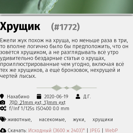
Хрущик
(#1772)
Ежели жук похож на хруща, но меньше раза в три,
то вполне логично было бы предположить, что он
зовётся хрущиком, а не разглядывать всё утро
удивительно бездарные статьи о хрущах,
проиллюстрированные чем угодно, включая всё
тех же хрущиков, а ещё бронзовок, нехрущей и
чертей лысых.
Нахабино
2020-06-19
Д.Г.
70D
21mm ext
13mm ext
f/Inf 1/125s ISO400 0.0 mm
животные,
насекомые,
жуки,
хрущики
Скачать:
Исходный (3600 ⨉ 2403)*
|
JPEG
|
WebP