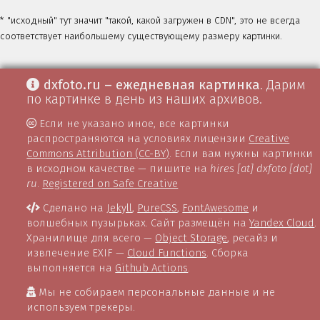
* "исходный" тут значит "такой, какой загружен в CDN", это не всегда
соответствует наибольшему существующему размеру картинки.
dxfoto.ru – ежедневная картинка
. Дарим
по картинке в день из наших архивов.
Если не указано иное, все картинки
распространяются на условиях лицензии
Creative
Commons Attribution (CC-BY)
. Если вам нужны картинки
в исходном качестве — пишите на
hires [at] dxfoto [dot]
ru
.
Registered on Safe Creative
Сделано на
Jekyll
,
PureCSS
,
FontAwesome
и
волшебных пузырьках. Сайт размещён на
Yandex Cloud
.
Хранилище для всего —
Object Storage
, ресайз и
извлечение EXIF —
Cloud Functions
. Сборка
выполняется на
Github Actions
.
Мы не собираем персональные данные и не
используем трекеры.