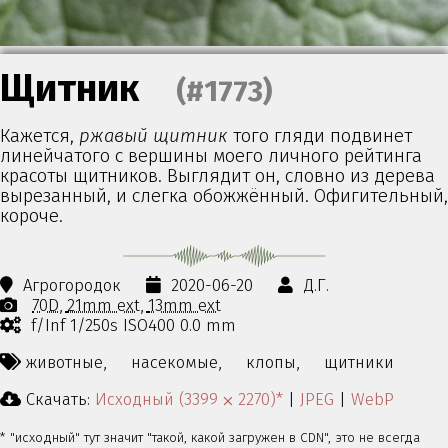
Щитник
(#1773)
Кажется,
ржавый щитник
того гляди подвинет
линейчатого с вершины моего личного рейтинга
красоты щитников. Выглядит он, словно из дерева
вырезанный, и слегка обожжённый. Офигительный,
короче.
Агрогородок
2020-06-20
Д.Г.
70D
21mm ext
13mm ext
f/Inf 1/250s ISO400 0.0 mm
животные,
насекомые,
клопы,
щитники
Скачать:
Исходный (3399 ⨉ 2270)*
|
JPEG
|
WebP
* "исходный" тут значит "такой, какой загружен в CDN", это не всегда