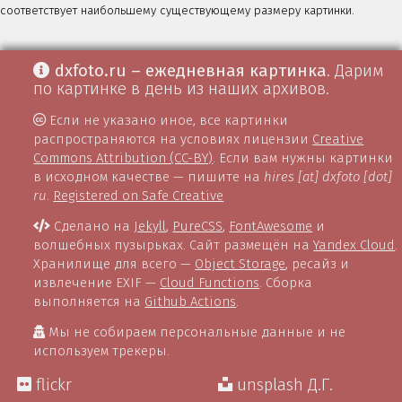
соответствует наибольшему существующему размеру картинки.
dxfoto.ru – ежедневная картинка
. Дарим
по картинке в день из наших архивов.
Если не указано иное, все картинки
распространяются на условиях лицензии
Creative
Commons Attribution (CC-BY)
. Если вам нужны картинки
в исходном качестве — пишите на
hires [at] dxfoto [dot]
ru
.
Registered on Safe Creative
Сделано на
Jekyll
,
PureCSS
,
FontAwesome
и
волшебных пузырьках. Сайт размещён на
Yandex Cloud
.
Хранилище для всего —
Object Storage
, ресайз и
извлечение EXIF —
Cloud Functions
. Сборка
выполняется на
Github Actions
.
Мы не собираем персональные данные и не
используем трекеры.
flickr
unsplash Д.Г.