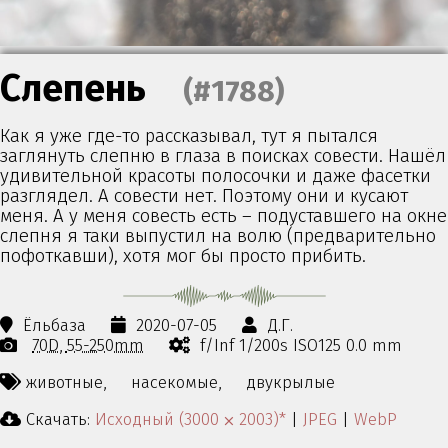
Слепень
(#1788)
Как я уже где-то рассказывал, тут я пытался
заглянуть слепню в глаза в поисках совести. Нашёл
удивительной красоты полосочки и даже фасетки
разглядел. А совести нет. Поэтому они и кусают
меня. А у меня совесть есть – подуставшего на окне
слепня я таки выпустил на волю (предварительно
пофоткавши), хотя мог бы просто прибить.
Ёльбаза
2020-07-05
Д.Г.
70D
55-250mm
f/Inf 1/200s ISO125 0.0 mm
животные,
насекомые,
двукрылые
Скачать:
Исходный (3000 ⨉ 2003)*
|
JPEG
|
WebP