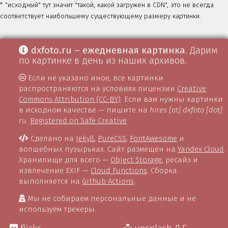
* "исходный" тут значит "такой, какой загружен в CDN", это не всегда
соответствует наибольшему существующему размеру картинки.
dxfoto.ru – ежедневная картинка
. Дарим
по картинке в день из наших архивов.
Если не указано иное, все картинки
распространяются на условиях лицензии
Creative
Commons Attribution (CC-BY)
. Если вам нужны картинки
в исходном качестве — пишите на
hires [at] dxfoto [dot]
ru
.
Registered on Safe Creative
Сделано на
Jekyll
,
PureCSS
,
FontAwesome
и
волшебных пузырьках. Сайт размещён на
Yandex Cloud
.
Хранилище для всего —
Object Storage
, ресайз и
извлечение EXIF —
Cloud Functions
. Сборка
выполняется на
Github Actions
.
Мы не собираем персональные данные и не
используем трекеры.