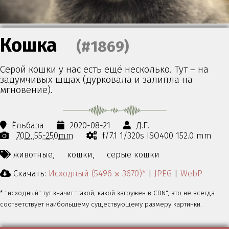
Кошка
(#1869)
Серой кошки у нас есть ещё несколько. Тут – на
задумчивых щщах (дурковала и залипла на
мгновение).
Ёльбаза
2020-08-21
Д.Г.
70D
55-250mm
f/7.1 1/320s ISO400 152.0 mm
животные,
кошки,
серые кошки
Скачать:
Исходный (5496 ⨉ 3670)*
|
JPEG
|
WebP
* "исходный" тут значит "такой, какой загружен в CDN", это не всегда
соответствует наибольшему существующему размеру картинки.