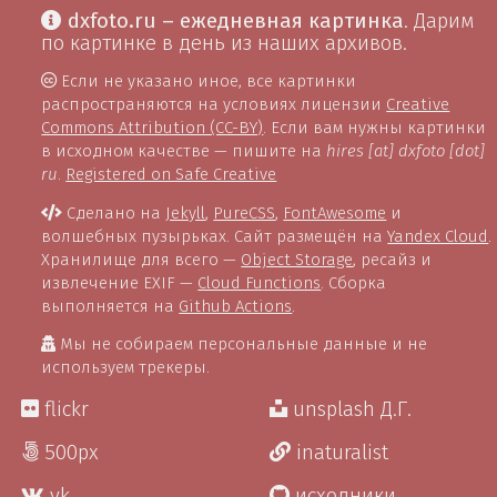
dxfoto.ru – ежедневная картинка
. Дарим
по картинке в день из наших архивов.
Если не указано иное, все картинки
распространяются на условиях лицензии
Creative
Commons Attribution (CC-BY)
. Если вам нужны картинки
в исходном качестве — пишите на
hires [at] dxfoto [dot]
ru
.
Registered on Safe Creative
Сделано на
Jekyll
,
PureCSS
,
FontAwesome
и
волшебных пузырьках. Сайт размещён на
Yandex Cloud
.
Хранилище для всего —
Object Storage
, ресайз и
извлечение EXIF —
Cloud Functions
. Сборка
выполняется на
Github Actions
.
Мы не собираем персональные данные и не
используем трекеры.
flickr
unsplash Д.Г.
500px
inaturalist
vk
исходники