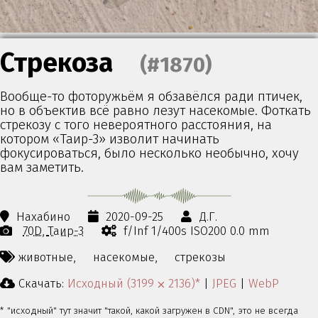
Стрекоза
(#1870)
Вообще-то фоторужьём я обзавёлся ради птичек,
но в объектив всё равно лезут насекомые. Фоткать
стрекозу с того невероятного расстояния, на
котором «Таир-3» изволит начинать
фокусироваться, было несколько необычно, хочу
вам заметить.
Нахабино
2020-09-25
Д.Г.
70D
Таир-3
f/Inf 1/400s ISO200 0.0 mm
животные,
насекомые,
стрекозы
Скачать:
Исходный (3199 ⨉ 2136)*
|
JPEG
|
WebP
* "исходный" тут значит "такой, какой загружен в CDN", это не всегда