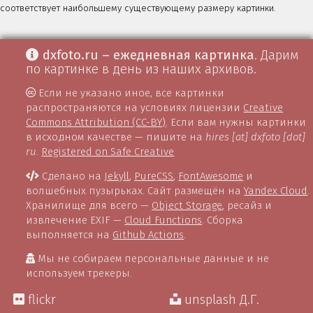
соответствует наибольшему существующему размеру картинки.
dxfoto.ru – ежедневная картинка
. Дарим
по картинке в день из наших архивов.
Если не указано иное, все картинки
распространяются на условиях лицензии
Creative
Commons Attribution (CC-BY)
. Если вам нужны картинки
в исходном качестве — пишите на
hires [at] dxfoto [dot]
ru
.
Registered on Safe Creative
Сделано на
Jekyll
,
PureCSS
,
FontAwesome
и
волшебных пузырьках. Сайт размещён на
Yandex Cloud
.
Хранилище для всего —
Object Storage
, ресайз и
извлечение EXIF —
Cloud Functions
. Сборка
выполняется на
Github Actions
.
Мы не собираем персональные данные и не
используем трекеры.
flickr
unsplash Д.Г.