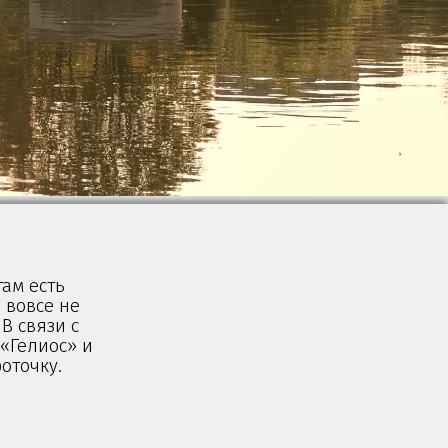
там есть
 вовсе не
В связи с
«Гелиос» и
оточку.