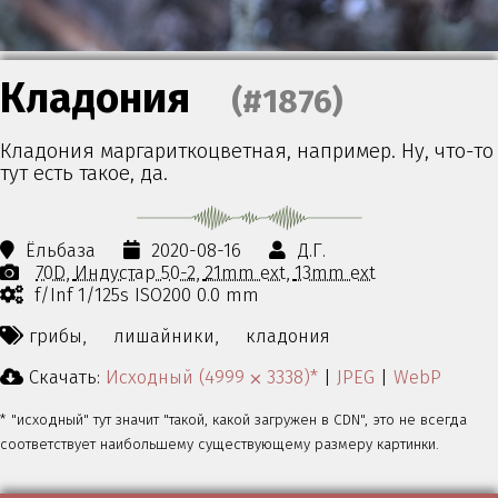
Кладония
(#1876)
Кладония маргариткоцветная, например. Ну, что-то
тут есть такое, да.
Ёльбаза
2020-08-16
Д.Г.
70D
Индустар 50-2
21mm ext
13mm ext
f/Inf 1/125s ISO200 0.0 mm
грибы,
лишайники,
кладония
Скачать:
Исходный (4999 ⨉ 3338)*
|
JPEG
|
WebP
* "исходный" тут значит "такой, какой загружен в CDN", это не всегда
соответствует наибольшему существующему размеру картинки.