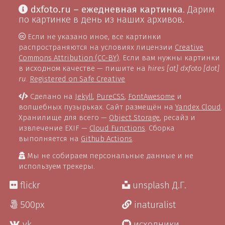
dxfoto.ru – ежедневная картинка
. Дарим
по картинке в день из наших архивов.
Если не указано иное, все картинки
распространяются на условиях лицензии
Creative
Commons Attribution (CC-BY)
. Если вам нужны картинки
в исходном качестве — пишите на
hires [at] dxfoto [dot]
ru
.
Registered on Safe Creative
Сделано на
Jekyll
,
PureCSS
,
FontAwesome
и
волшебных пузырьках. Сайт размещён на
Yandex Cloud
.
Хранилище для всего —
Object Storage
, ресайз и
извлечение EXIF —
Cloud Functions
. Сборка
выполняется на
Github Actions
.
Мы не собираем персональные данные и не
используем трекеры.
flickr
unsplash Д.Г.
500px
inaturalist
vk
исходники