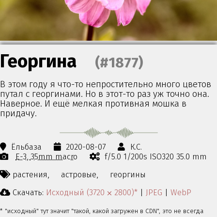
Георгина
(#1877)
В этом году я что-то непростительно много цветов
путал с георгинами. Но в этот-то раз уж точно она.
Наверное. И ещё мелкая противная мошка в
придачу.
Ёльбаза
2020-08-07
К.С.
E-3
35mm macro
f/5.0 1/200s ISO320 35.0 mm
растения,
астровые,
георгины
Скачать:
Исходный (3720 ⨉ 2800)*
|
JPEG
|
WebP
* "исходный" тут значит "такой, какой загружен в CDN", это не всегда