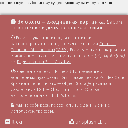
соответствует наибольшему существующему размеру картинки.
dxfoto.ru – ежедневная картинка
. Дарим
по картинке в день из наших архивов.
Если не указано иное, все картинки
распространяются на условиях лицензии
Creative
Commons Attribution (CC-BY)
. Если вам нужны картинки
в исходном качестве — пишите на
hires [at] dxfoto [dot]
ru
.
Registered on Safe Creative
Сделано на
Jekyll
,
PureCSS
,
FontAwesome
и
волшебных пузырьках. Сайт размещён на
Yandex Cloud
.
Хранилище для всего —
Object Storage
, ресайз и
извлечение EXIF —
Cloud Functions
. Сборка
выполняется на
Github Actions
.
Мы не собираем персональные данные и не
используем трекеры.
flickr
unsplash Д.Г.