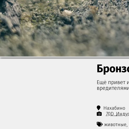
Бронз
Ещё привет и
вредителями
Нахабино
70D
Индус
животные,