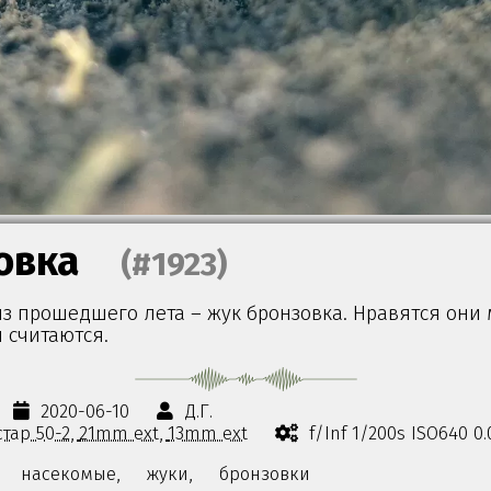
овка
(#1923)
з прошедшего лета – жук бронзовка. Нравятся они м
 считаются.
2020-06-10
Д.Г.
тар 50-2
21mm ext
13mm ext
f/Inf 1/200s ISO640 
насекомые,
жуки,
бронзовки