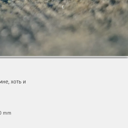
не, хоть и
0.0 mm