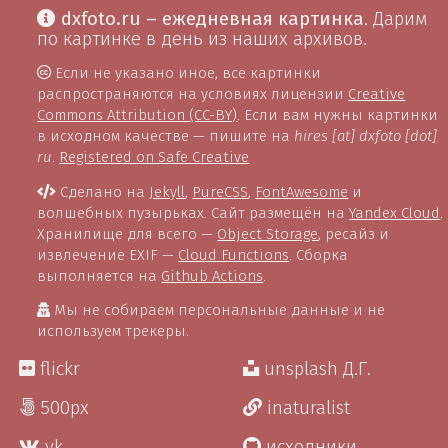
dxfoto.ru – ежедневная картинка
. Дарим
по картинке в день из наших архивов.
Если не указано иное, все картинки
распространяются на условиях лицензии
Creative
Commons Attribution (CC-BY)
. Если вам нужны картинки
в исходном качестве — пишите на
hires [at] dxfoto [dot]
ru
.
Registered on Safe Creative
Сделано на
Jekyll
,
PureCSS
,
FontAwesome
и
волшебных пузырьках. Сайт размещён на
Yandex Cloud
.
Хранилище для всего —
Object Storage
, ресайз и
извлечение EXIF —
Cloud Functions
. Сборка
выполняется на
Github Actions
.
Мы не собираем персональные данные и не
используем трекеры.
flickr
unsplash Д.Г.
500px
inaturalist
vk
исходники