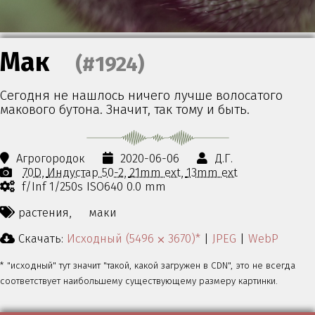
Мак
(#1924)
Сегодня не нашлось ничего лучше волосатого
макового бутона. Значит, так тому и быть.
Агрогородок
2020-06-06
Д.Г.
70D
Индустар 50-2
21mm ext
13mm ext
f/Inf 1/250s ISO640 0.0 mm
растения,
маки
Скачать:
Исходный (5496 ⨉ 3670)*
|
JPEG
|
WebP
* "исходный" тут значит "такой, какой загружен в CDN", это не всегда
соответствует наибольшему существующему размеру картинки.