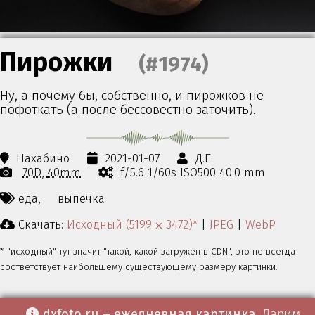
Пирожки
(#1974)
Ну, а почему бы, собственно, и пирожков не
пофоткать (а после бессовестно заточить).
Нахабино
2021-01-07
Д.Г.
70D
40mm
f/5.6 1/60s ISO500 40.0 mm
еда,
выпечка
Скачать:
Исходный (5199 ⨉ 3472)*
|
JPEG
|
WebP
* "исходный" тут значит "такой, какой загружен в CDN", это не всегда
соответствует наибольшему существующему размеру картинки.
dxfoto.ru – ежедневная картинка
. Дарим