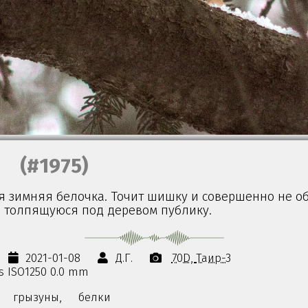
(#1975)
 зимняя белочка. Точит шишку и совершенно не о
 толпящуюся под деревом публику.
2021-01-08
Д.Г.
70D
Таир-3
0s ISO1250 0.0 mm
грызуны,
белки