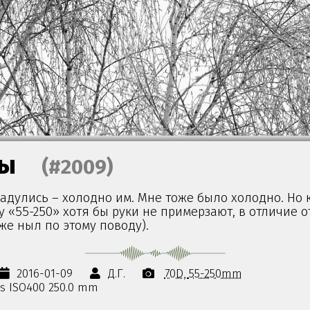
ны
(#2009)
адулись – холодно им. Мне тоже было холодно. Но 
 «55-250» хотя бы руки не примерзают, в отличие о
уже ныл по этому поводу).
2016-01-09
Д.Г.
70D
55-250mm
0s ISO400 250.0 mm