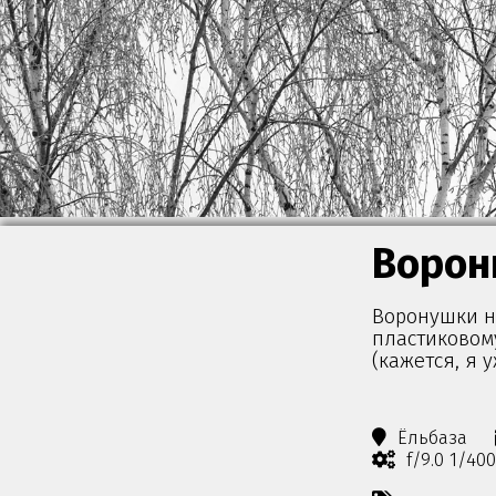
Воро
Воронушки н
пластиковому
(кажется, я 
Ёльбаза
f/9.0 1/40