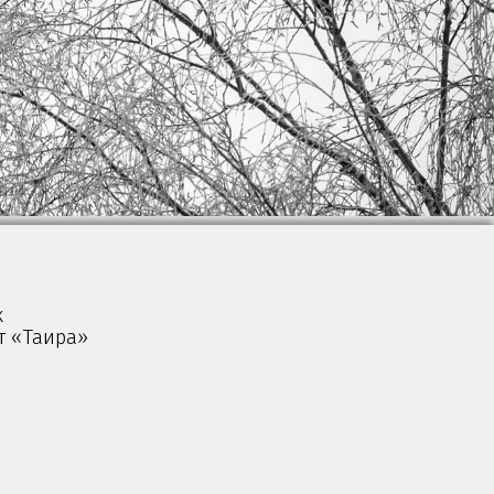
к
т «Таира»