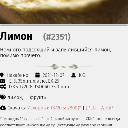
Лимон
(#2351)
Немного подсохший и запылившийся лимон,
помимо прочего.
Нахабино
2021-12-07
К.С.
E-3
35mm macro
EX-25
f/3.5 1/200s ISO640 35.0 mm
лимон,
фрукты
Скачать:
Исходный (3720 ⨉ 2800)*
|
JPEG
|
WebP
* "исходный" тут значит "такой, какой загружен в CDN", это не всегда
соответствует наибольшему существующему размеру картинки.