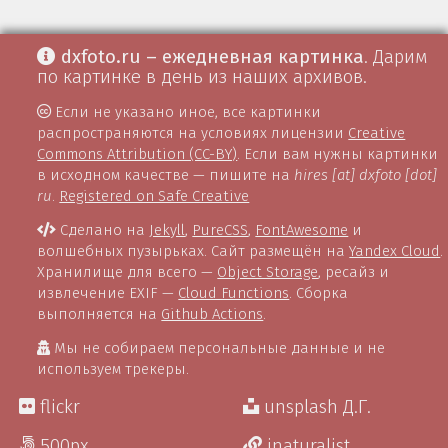
dxfoto.ru – ежедневная картинка
. Дарим
по картинке в день из наших архивов.
Если не указано иное, все картинки
распространяются на условиях лицензии
Creative
Commons Attribution (CC-BY)
. Если вам нужны картинки
в исходном качестве — пишите на
hires [at] dxfoto [dot]
ru
.
Registered on Safe Creative
Сделано на
Jekyll
,
PureCSS
,
FontAwesome
и
волшебных пузырьках. Сайт размещён на
Yandex Cloud
.
Хранилище для всего —
Object Storage
, ресайз и
извлечение EXIF —
Cloud Functions
. Сборка
выполняется на
Github Actions
.
Мы не собираем персональные данные и не
используем трекеры.
flickr
unsplash Д.Г.
500px
inaturalist