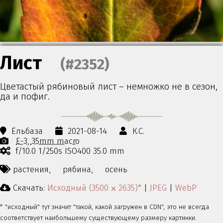
Лист
(#2352)
Цветастый рябиновый лист – немножко не в сезон,
да и пофиг.
Ёльбаза
2021-08-14
К.С.
E-3
35mm macro
f/10.0 1/250s ISO400 35.0 mm
растения,
рябина,
осень
Скачать:
Исходный (3500 ⨉ 2635)*
|
JPEG
|
WebP
* "исходный" тут значит "такой, какой загружен в CDN", это не всегда
соответствует наибольшему существующему размеру картинки.