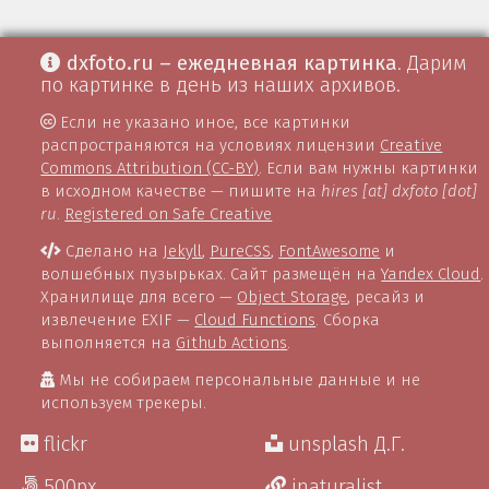
dxfoto.ru – ежедневная картинка
. Дарим
по картинке в день из наших архивов.
Если не указано иное, все картинки
распространяются на условиях лицензии
Creative
Commons Attribution (CC-BY)
. Если вам нужны картинки
в исходном качестве — пишите на
hires [at] dxfoto [dot]
ru
.
Registered on Safe Creative
Сделано на
Jekyll
,
PureCSS
,
FontAwesome
и
волшебных пузырьках. Сайт размещён на
Yandex Cloud
.
Хранилище для всего —
Object Storage
, ресайз и
извлечение EXIF —
Cloud Functions
. Сборка
выполняется на
Github Actions
.
Мы не собираем персональные данные и не
используем трекеры.
flickr
unsplash Д.Г.
500px
inaturalist