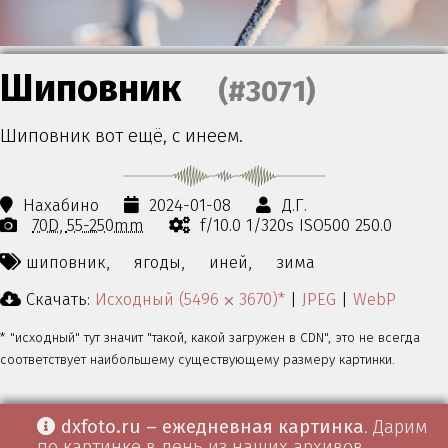
Шиповник
(#3071)
Шиповник вот ещё, с инеем.
Нахабино
2024-01-08
Д.Г.
70D
55-250mm
f/10.0 1/320s ISO500 250.0
шиповник,
ягоды,
иней,
зима
Скачать:
Исходный (5496 ⨉ 3670)*
|
JPEG
|
WebP
* "исходный" тут значит "такой, какой загружен в CDN", это не всегда
соответствует наибольшему существующему размеру картинки.
dxfoto.ru – ежедневная картинка
. Дарим
по картинке в день из наших архивов.