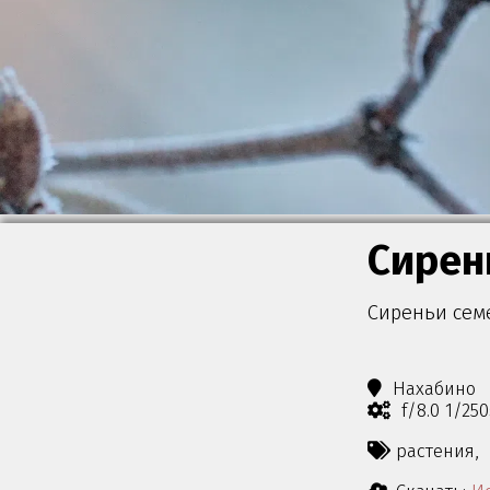
Сирен
Сиреньи семе
Нахабино
f/8.0 1/25
растения,