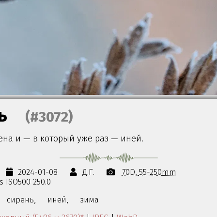
ь
(#3072)
на и — в который уже раз — иней.
2024-01-08
Д.Г.
70D
55-250mm
0s ISO500 250.0
сирень,
иней,
зима