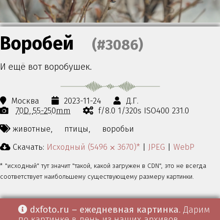
Воробей
(#3086)
И ещё вот воробушек.
Москва
2023-11-24
Д.Г.
70D
55-250mm
f/8.0 1/320s ISO400 231.0
животные,
птицы,
воробьи
Скачать:
Исходный (5496 ⨉ 3670)*
|
JPEG
|
WebP
* "исходный" тут значит "такой, какой загружен в CDN", это не всегда
соответствует наибольшему существующему размеру картинки.
dxfoto.ru – ежедневная картинка
. Дарим
по картинке в день из наших архивов.