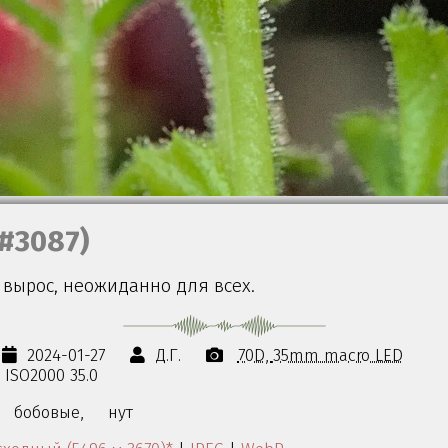
(#3087)
 вырос, неожиданно для всех.
2024-01-27
Д.Г.
70D
35mm macro LED
s ISO2000 35.0
бобовые,
нут