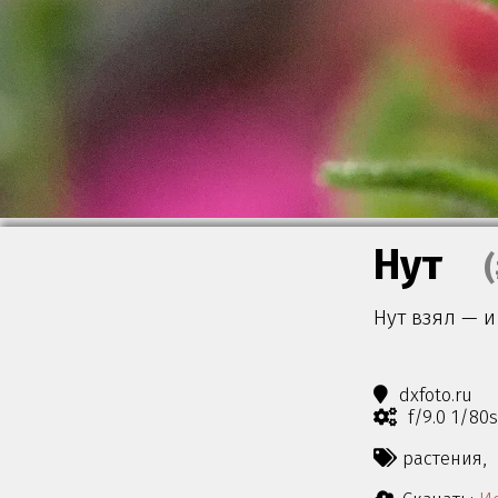
Нут
Нут взял — и
dxfoto.ru
f/9.0 1/80
растения,