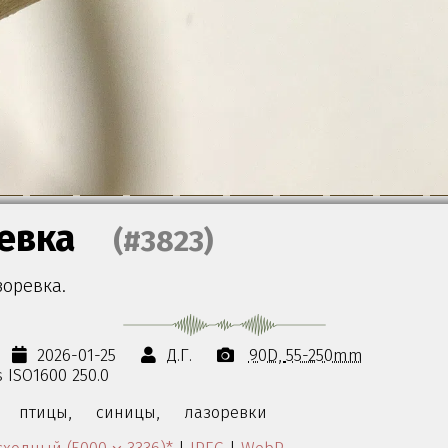
евка
(#3823)
зоревка.
2026-01-25
Д.Г.
90D
55-250mm
s ISO1600 250.0
птицы,
синицы,
лазоревки