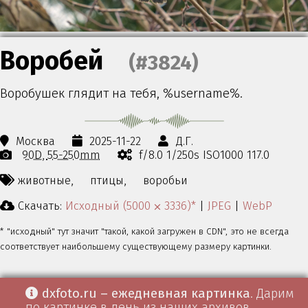
Воробей
(#3824)
Воробушек глядит на тебя, %username%.
Москва
2025-11-22
Д.Г.
90D
55-250mm
f/8.0 1/250s ISO1000 117.0
животные,
птицы,
воробьи
Скачать:
Исходный (5000 ⨉ 3336)*
|
JPEG
|
WebP
* "исходный" тут значит "такой, какой загружен в CDN", это не всегда
соответствует наибольшему существующему размеру картинки.
dxfoto.ru – ежедневная картинка
. Дарим
по картинке в день из наших архивов.