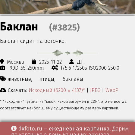
Баклан
(#3825)
Баклан сидит на веточке.
Москва
2025-11-22
Д.Г.
90D
55-250mm
f/5.6 1/250s ISO2000 250.0
животные,
птицы,
бакланы
Скачать:
Исходный (6200 ⨉ 4137)*
|
JPEG
|
WebP
* "исходный" тут значит "такой, какой загружен в CDN", это не всегда
соответствует наибольшему существующему размеру картинки.
dxfoto.ru – ежедневная картинка
. Дарим
по картинке в день из наших архивов.