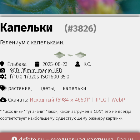
Капельки
(#3826)
Гелениум с капельками.
Ёльбаза
2025-08-23
К.С.
90D
35mm macro LED
f/10.0 1/320s ISO1600 35.0
растения,
цветы,
капельки
Скачать:
Исходный (6984 ⨉ 4660)*
|
JPEG
|
WebP
* "исходный" тут значит "такой, какой загружен в CDN", это не всегда
соответствует наибольшему существующему размеру картинки.
dxfoto.ru – ежедневная картинка
. Дарим