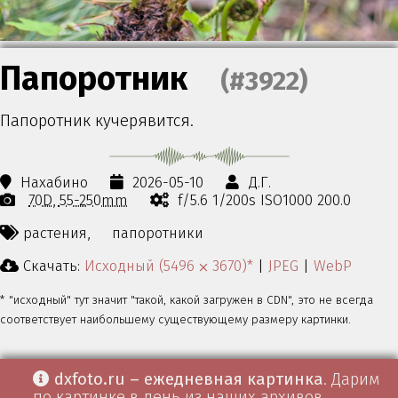
Папоротник
(#3922)
Папоротник кучерявится.
Нахабино
2026-05-10
Д.Г.
70D
55-250mm
f/5.6 1/200s ISO1000 200.0
растения,
папоротники
Скачать:
Исходный (5496 ⨉ 3670)*
|
JPEG
|
WebP
* "исходный" тут значит "такой, какой загружен в CDN", это не всегда
соответствует наибольшему существующему размеру картинки.
dxfoto.ru – ежедневная картинка
. Дарим
по картинке в день из наших архивов.