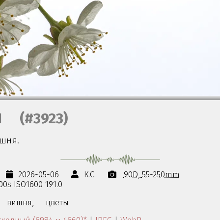
я
(#3923)
ишня.
2026-05-06
К.С.
90D
55-250mm
000s ISO1600 191.0
вишня,
цветы