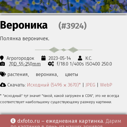
Вероника
(#3924)
Полянка вероничек.
Агрогородок
2023-05-14
К.С.
70D
55-250mm
f/18.0 1/400s ISO400 250.0
растения,
вероника,
цветы
Скачать:
Исходный (5496 ⨉ 3670)*
|
JPEG
|
WebP
* "исходный" тут значит "такой, какой загружен в CDN", это не всегда
соответствует наибольшему существующему размеру картинки.
dxfoto.ru – ежедневная картинка
. Дарим
по картинке в день из наших архивов.