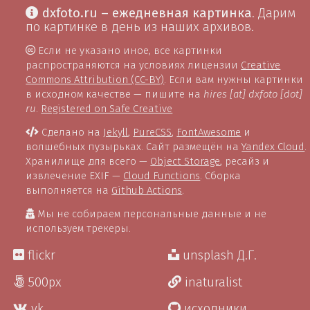
dxfoto.ru – ежедневная картинка
. Дарим
по картинке в день из наших архивов.
Если не указано иное, все картинки
распространяются на условиях лицензии
Creative
Commons Attribution (CC-BY)
. Если вам нужны картинки
в исходном качестве — пишите на
hires [at] dxfoto [dot]
ru
.
Registered on Safe Creative
Сделано на
Jekyll
,
PureCSS
,
FontAwesome
и
волшебных пузырьках. Сайт размещён на
Yandex Cloud
.
Хранилище для всего —
Object Storage
, ресайз и
извлечение EXIF —
Cloud Functions
. Сборка
выполняется на
Github Actions
.
Мы не собираем персональные данные и не
используем трекеры.
flickr
unsplash Д.Г.
500px
inaturalist
vk
исходники