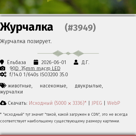
Журчалка
(#3949)
Журчалка позирует.
Ёльбаза
2026-06-01
Д.Г.
90D
35mm macro LED
f/14.0 1/640s ISO3200 35.0
животные,
насекомые,
двукрылые,
журчалки
Скачать:
Исходный (5000 ⨉ 3336)*
|
JPEG
|
WebP
* "исходный" тут значит "такой, какой загружен в CDN", это не всегда
соответствует наибольшему существующему размеру картинки.