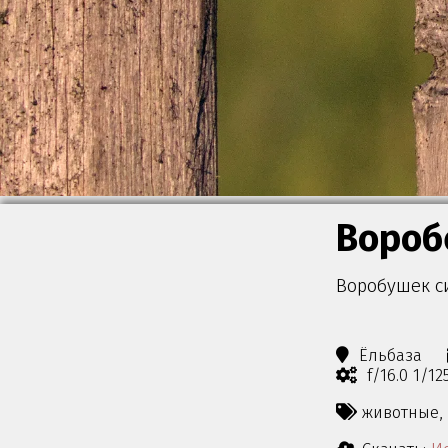
Вороб
Воробушек си
Ёльбаза
f/16.0 1/1
животные,