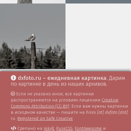
dxfoto.ru – ежедневная картинка
. Дарим
по картинке в день из наших архивов.
Если не указано иное, все картинки
распространяются на условиях лицензии
Creative
Commons Attribution (CC-BY)
. Если вам нужны картинки
в исходном качестве — пишите на
hires [at] dxfoto [dot]
ru
.
Registered on Safe Creative
Сделано на
Jekyll
,
PureCSS
,
FontAwesome
и