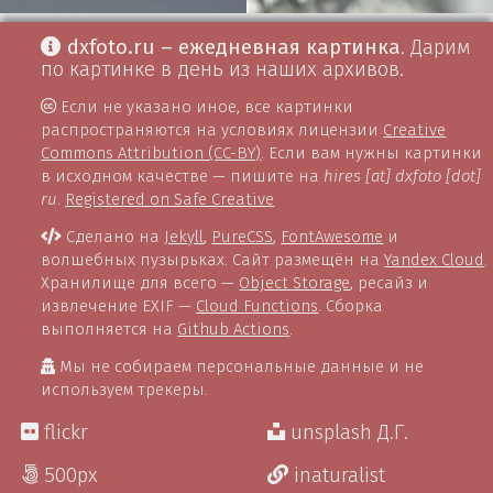
dxfoto.ru – ежедневная картинка
. Дарим
по картинке в день из наших архивов.
Если не указано иное, все картинки
распространяются на условиях лицензии
Creative
Commons Attribution (CC-BY)
. Если вам нужны картинки
в исходном качестве — пишите на
hires [at] dxfoto [dot]
ru
.
Registered on Safe Creative
Сделано на
Jekyll
,
PureCSS
,
FontAwesome
и
волшебных пузырьках. Сайт размещён на
Yandex Cloud
.
Хранилище для всего —
Object Storage
, ресайз и
извлечение EXIF —
Cloud Functions
. Сборка
выполняется на
Github Actions
.
Мы не собираем персональные данные и не
используем трекеры.
flickr
unsplash Д.Г.
500px
inaturalist