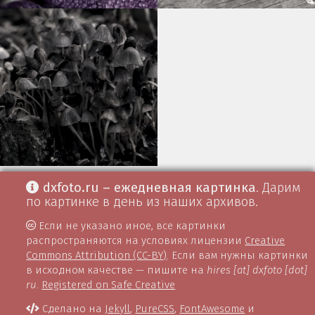
dxfoto.ru – ежедневная картинка
. Дарим
по картинке в день из наших архивов.
Если не указано иное, все картинки
распространяются на условиях лицензии
Creative
Commons Attribution (CC-BY)
. Если вам нужны картинки
в исходном качестве — пишите на
hires [at] dxfoto [dot]
ru
.
Registered on Safe Creative
Сделано на
Jekyll
,
PureCSS
,
FontAwesome
и