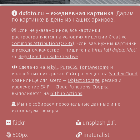
dxfoto.ru – ежедневная картинка
. Дарим
по картинке в день из наших архивов.
Если не указано иное, все картинки
распространяются на условиях лицензии
Creative
Commons Attribution (CC-BY)
. Если вам нужны картинки
в исходном качестве — пишите на
hires [at] dxfoto [dot]
ru
.
Registered on Safe Creative
Сделано на
Jekyll
,
PureCSS
,
FontAwesome
и
волшебных пузырьках. Сайт размещён на
Yandex Cloud
.
Хранилище для всего —
Object Storage
, ресайз и
извлечение EXIF —
Cloud Functions
. Сборка
выполняется на
Github Actions
.
Мы не собираем персональные данные и не
используем трекеры.
flickr
unsplash Д.Г.
500px
inaturalist