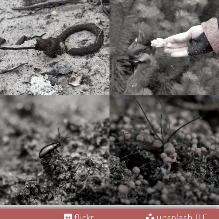
flickr
unsplash Д.Г.