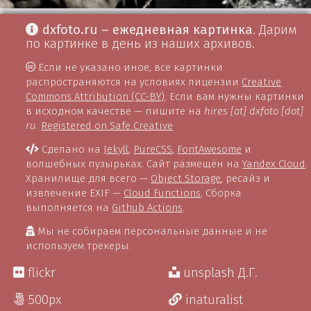
dxfoto.ru – ежедневная картинка
. Дарим
по картинке в день из наших архивов.
Если не указано иное, все картинки
распространяются на условиях лицензии
Creative
Commons Attribution (CC-BY)
. Если вам нужны картинки
в исходном качестве — пишите на
hires [at] dxfoto [dot]
ru
.
Registered on Safe Creative
Сделано на
Jekyll
,
PureCSS
,
FontAwesome
и
волшебных пузырьках. Сайт размещён на
Yandex Cloud
.
Хранилище для всего —
Object Storage
, ресайз и
извлечение EXIF —
Cloud Functions
. Сборка
выполняется на
Github Actions
.
Мы не собираем персональные данные и не
используем трекеры.
flickr
unsplash Д.Г.
500px
inaturalist