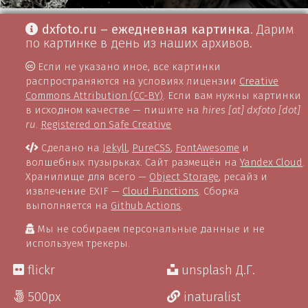
dxfoto.ru – ежедневная картинка
. Дарим
по картинке в день из наших архивов.
Если не указано иное, все картинки
распространяются на условиях лицензии
Creative
Commons Attribution (CC-BY)
. Если вам нужны картинки
в исходном качестве — пишите на
hires [at] dxfoto [dot]
ru
.
Registered on Safe Creative
Сделано на
Jekyll
,
PureCSS
,
FontAwesome
и
волшебных пузырьках. Сайт размещён на
Yandex Cloud
.
Хранилище для всего —
Object Storage
, ресайз и
извлечение EXIF —
Cloud Functions
. Сборка
выполняется на
Github Actions
.
Мы не собираем персональные данные и не
используем трекеры.
flickr
unsplash Д.Г.
500px
inaturalist