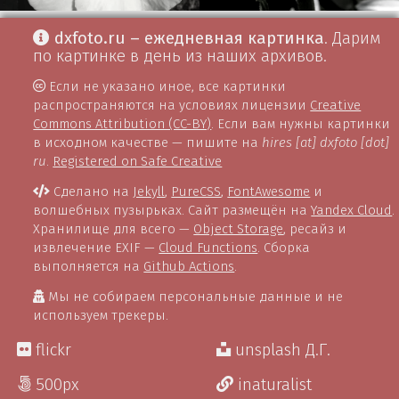
dxfoto.ru – ежедневная картинка
. Дарим
по картинке в день из наших архивов.
Если не указано иное, все картинки
распространяются на условиях лицензии
Creative
Commons Attribution (CC-BY)
. Если вам нужны картинки
в исходном качестве — пишите на
hires [at] dxfoto [dot]
ru
.
Registered on Safe Creative
Сделано на
Jekyll
,
PureCSS
,
FontAwesome
и
волшебных пузырьках. Сайт размещён на
Yandex Cloud
.
Хранилище для всего —
Object Storage
, ресайз и
извлечение EXIF —
Cloud Functions
. Сборка
выполняется на
Github Actions
.
Мы не собираем персональные данные и не
используем трекеры.
flickr
unsplash Д.Г.
500px
inaturalist