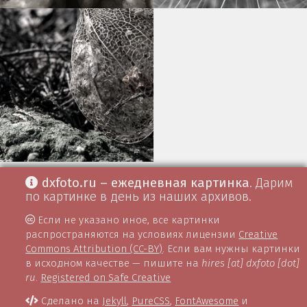
dxfoto.ru – ежедневная картинка
. Дарим
по картинке в день из наших архивов.
Если не указано иное, все картинки
распространяются на условиях лицензии
Creative
Commons Attribution (CC-BY)
. Если вам нужны картинки
в исходном качестве — пишите на
hires [at] dxfoto [dot]
ru
.
Registered on Safe Creative
Сделано на
Jekyll
,
PureCSS
,
FontAwesome
и