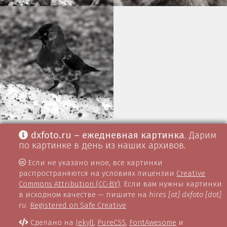
dxfoto.ru – ежедневная картинка
. Дарим
по картинке в день из наших архивов.
Если не указано иное, все картинки
распространяются на условиях лицензии
Creative
Commons Attribution (CC-BY)
. Если вам нужны картинки
в исходном качестве — пишите на
hires [at] dxfoto [dot]
ru
.
Registered on Safe Creative
Сделано на
Jekyll
,
PureCSS
,
FontAwesome
и