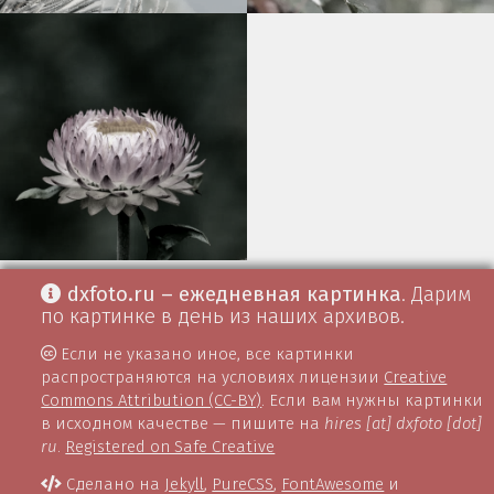
dxfoto.ru – ежедневная картинка
. Дарим
по картинке в день из наших архивов.
Если не указано иное, все картинки
распространяются на условиях лицензии
Creative
Commons Attribution (CC-BY)
. Если вам нужны картинки
в исходном качестве — пишите на
hires [at] dxfoto [dot]
ru
.
Registered on Safe Creative
Сделано на
Jekyll
,
PureCSS
,
FontAwesome
и