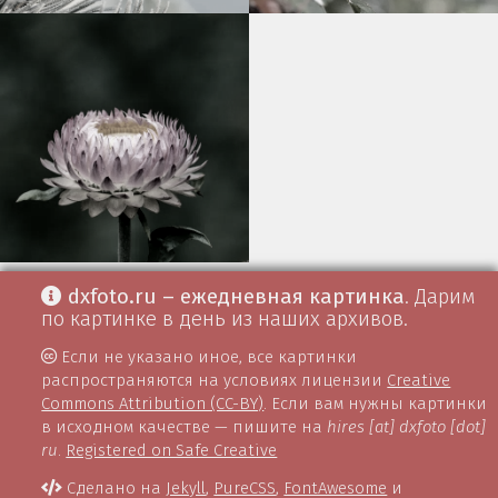
dxfoto.ru – ежедневная картинка
. Дарим
по картинке в день из наших архивов.
Если не указано иное, все картинки
распространяются на условиях лицензии
Creative
Commons Attribution (CC-BY)
. Если вам нужны картинки
в исходном качестве — пишите на
hires [at] dxfoto [dot]
ru
.
Registered on Safe Creative
Сделано на
Jekyll
,
PureCSS
,
FontAwesome
и